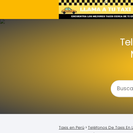
Te
Taxis en Perú
Teléfonos De Taxis En L