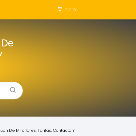
🚖 Inicio
 De
Y
uan De Miraflores: Tarifas, Contacto Y