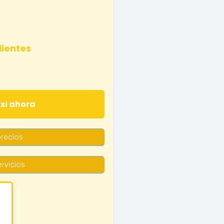
lientes
axi ahora
recios
rvicios