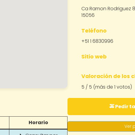
Ca Ramon Rodriguez 85
15056
Teléfono
+51 1 6830996
Sitio web
Valoración de los c
5 / 5 (más de 1 votos)
🚕 Pedir t
Horario
Ver p