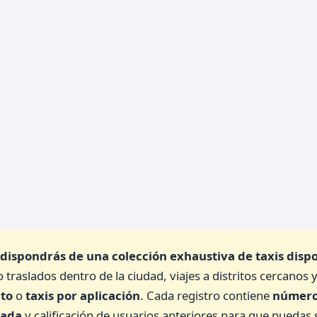
dispondrás de una colección exhaustiva de
taxis disp
o traslados dentro de la ciudad, viajes a distritos cercanos
rto
o
taxis por aplicación
. Cada registro contiene
número
mada
y calificación de usuarios anteriores para que puedas 