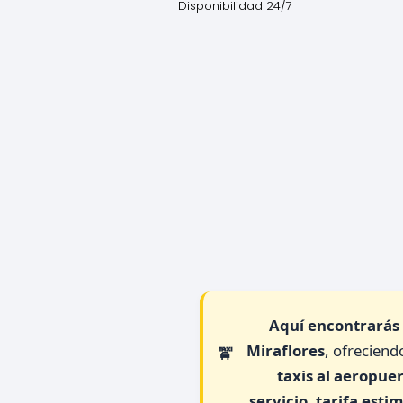
Disponibilidad 24/7
Aquí encontrarás 
Miraflores
, ofreciend
taxis al aeropue
servicio
,
tarifa esti