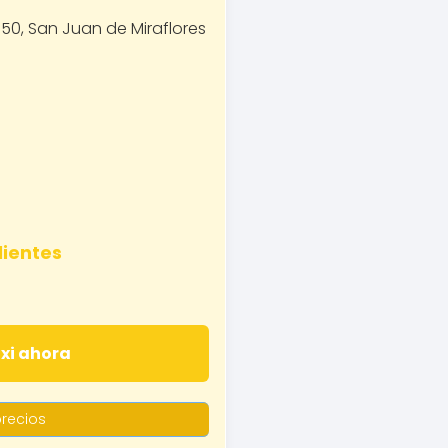
0, San Juan de Miraflores
lientes
axi ahora
recios